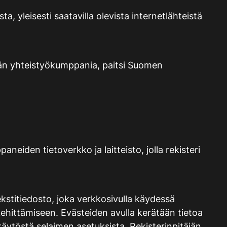
, yleisesti saatavilla olevista internetlähteistä
täjän yhteistyökumppania, paitsi Suomen
neiden tietoverkko ja laitteisto, jolla rekisteri
kstitiedosto, joka verkkosivulla käydessä
 kehittämiseen. Evästeiden avulla kerätään tietoa
 käytöstä selaimen asetuksista. Rekisterinpitäjän