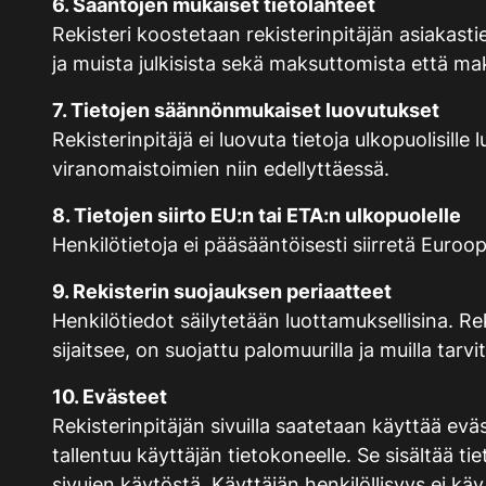
6. Sääntöjen mukaiset tietolähteet
Rekisteri koostetaan rekisterinpitäjän asiakastie
ja muista julkisista sekä maksuttomista että maks
7. Tietojen säännönmukaiset luovutukset
Rekisterinpitäjä ei luovuta tietoja ulkopuolisi
viranomaistoimien niin edellyttäessä.
8. Tietojen siirto EU:n tai ETA:n ulkopuolelle
Henkilötietoja ei pääsääntöisesti siirretä Euroo
9. Rekisterin suojauksen periaatteet
Henkilötiedot säilytetään luottamuksellisina. Rek
sijaitsee, on suojattu palomuurilla ja muilla tarvit
10. Evästeet
Rekisterinpitäjän sivuilla saatetaan käyttää ev
tallentuu käyttäjän tietokoneelle. Se sisältää t
sivujen käytöstä. Käyttäjän henkilöllisyys ei kä