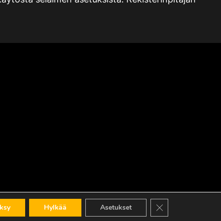
Sulje evästebanneri
ksy
Hylkää
Asetukset