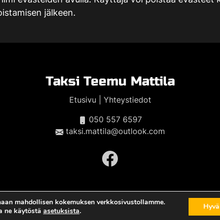
oistamisen jälkeen.
Taksi Teemu Mattila
Etusivu
|
Yhteystiedot
050 557 6597
taksi.mattila@outlook.com
arhaan mahdollisen kokemuksen verkkosivustollamme.
Hyvä
Tietosuojaseloste
aa ne käytöstä
asetuksista
.