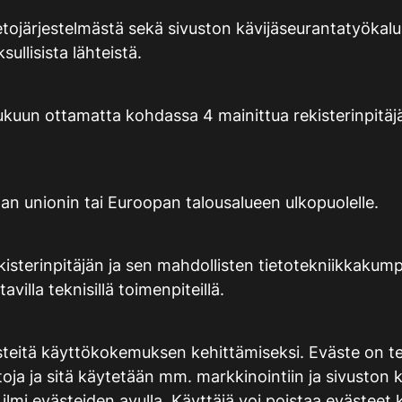
tojärjestelmästä sekä sivuston kävijäseurantatyökalusta
ullisista lähteistä.
lle lukuun ottamatta kohdassa 4 mainittua rekisterinpi
pan unionin tai Euroopan talousalueen ulkopuolelle.
isterinpitäjän ja sen mahdollisten tietotekniikkakumppa
tavilla teknisillä toimenpiteillä.
ästeitä käyttökokemuksen kehittämiseksi. Eväste on te
ietoja ja sitä käytetään mm. markkinointiin ja sivuston
y ilmi evästeiden avulla. Käyttäjä voi poistaa evästeet